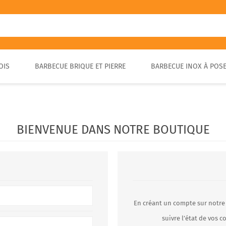
OIS
BARBECUE BRIQUE ET PIERRE
BARBECUE INOX À POS
FOUR A PIZZA PORTABLE
BARBECUE EN PIERRE
FOUR À BOIS POUR PAIN ET
BARBECUE RUSTIQUE
BRASA
PIZZA EXTÉRIEUR
BIENVENUE DANS NOTRE BOUTIQUE
En créant un compte sur notre
suivre l’état de vos