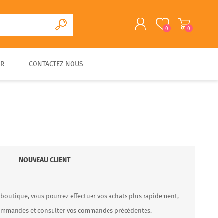
0
0
ER
CONTACTEZ NOUS
S'ENREGISTRER
CONNEXION
CUISINE D'EXTERIEURE
FOUR A PAIN/PIZZA EN
FOURS A BOIS
ACCESSOIRES
PIERRE
TRADITIONNELS
NOUVEAU CLIENT
 boutique, vous pourrez effectuer vos achats plus rapidement,
 commandes et consulter vos commandes précédentes.