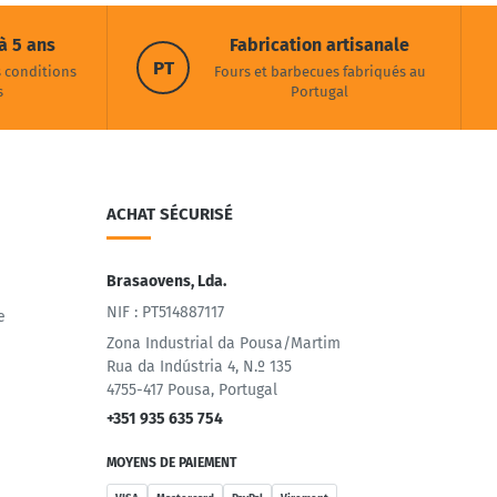
à 5 ans
Fabrication artisanale
PT
s conditions
Fours et barbecues fabriqués au
s
Portugal
ACHAT SÉCURISÉ
Brasaovens, Lda.
NIF : PT514887117
e
Zona Industrial da Pousa/Martim
Rua da Indústria 4, N.º 135
4755-417 Pousa, Portugal
+351 935 635 754
MOYENS DE PAIEMENT