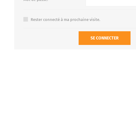
Rester connecté à ma prochaine visite.
FOURS À PIZZA/PAIN AU
ACCESSOIRES POUR FOU
GAZ
À BOIS
SE CONNECTER
Four à pizza au gaz FUMUS
Rouge 80, 100, 120
Four à pizza au gaz FUMUS
Blanc 80, 100, 120
Four à pizza au gaz FUMUS
Noir 80, 100, 120