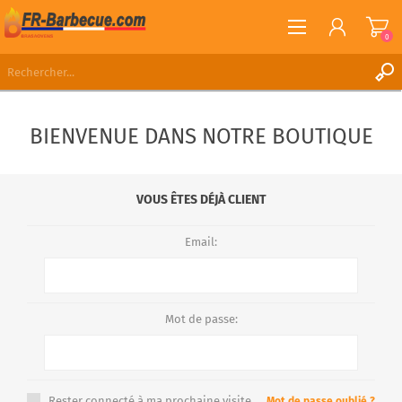
0
S'ENREGISTRER
BIENVENUE DANS NOTRE BOUTIQUE
CONNEXION
LISTE DE SOUHAITS
0
VOUS ÊTES DÉJÀ CLIENT
Email:
Mot de passe:
Rester connecté à ma prochaine visite.
Mot de passe oublié ?