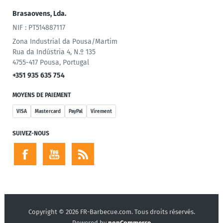
Brasaovens, Lda.
NIF : PT514887117
Zona Industrial da Pousa/Martim
Rua da Indústria 4, N.º 135
4755-417 Pousa, Portugal
+351 935 635 754
MOYENS DE PAIEMENT
VISA
Mastercard
PayPal
Virement
SUIVEZ-NOUS
Copyright © 2026 FR-Barbecue.com. Tous droits réservés.
Powered by
nopCommerce