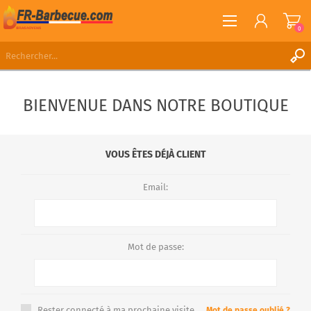
0
S'ENREGISTRER
BIENVENUE DANS NOTRE BOUTIQUE
CONNEXION
LISTE DE SOUHAITS
0
VOUS ÊTES DÉJÀ CLIENT
Email:
Mot de passe:
Rester connecté à ma prochaine visite.
Mot de passe oublié ?