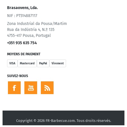
Brasaovens, Lda.
NIF : PT514887117
Zona Industrial da Pousa/Martim
Rua da Indústria 4, N.º 135
4755-417 Pousa, Portugal
+351 935 635 754
MOYENS DE PAIEMENT
VISA
Mastercard
PayPal
Virement
SUIVEZ-NOUS
Copyright © 2026 FR-Barbecue.com. Tous droits réservés.
Powered by
nopCommerce